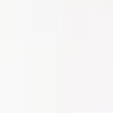
Menu
Home
/
Collezione
/
Volturno
Tocca o allarga con due dita per ingrandire
165,00 €
Colore
Marrone
Materiale